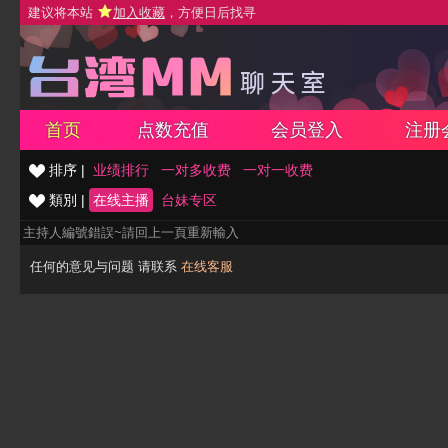
建议将本站
加入收藏
，方便日后找寻
首页
点数充值
会员登入
注册
排序 |
业绩排行
一对多收费
一对一收费
類別 |
在线主播
台妹专区
主持人編號錯誤~請回上一頁重新輸入
任何的意见与问题 请联系
在线客服