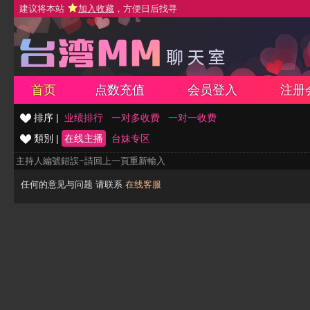
建议将本站
加入收藏
，方便日后找寻
首页
点数充值
会员登入
注册
排序 |
业绩排行
一对多收费
一对一收费
類別 |
在线主播
台妹专区
主持人編號錯誤~請回上一頁重新輸入
任何的意见与问题 请联系
在线客服