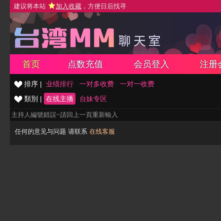
建议将本站
加入收藏
，方便日后找寻
首页
点数充值
会员登入
注册
排序 |
业绩排行
一对多收费
一对一收费
類別 |
在线主播
台妹专区
主持人編號錯誤~請回上一頁重新輸入
任何的意见与问题 请联系
在线客服