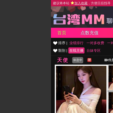
建议将本站
加入收藏
，方便日后找寻
首页
点数充值
排序 |
业绩排行
一对多收费
一
類別 |
在线主播
台妹专区
天使
免
休息中