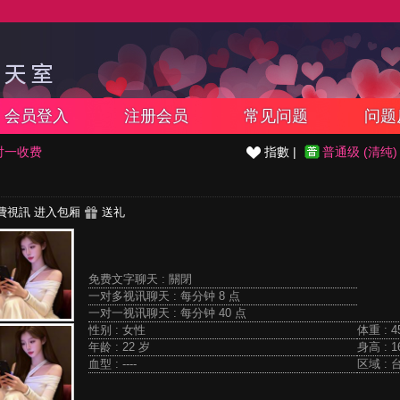
会员登入
注册会员
常见问题
问题
对一收费
指數 |
普通级 (清纯)
費視訊
进入包厢
送礼
免费文字聊天 :
關閉
一对多视讯聊天 :
每分钟 8 点
一对一视讯聊天 :
每分钟 40 点
性别 : 女性
体重 : 4
年龄 : 22 岁
身高 : 1
血型 : ----
区域 : 