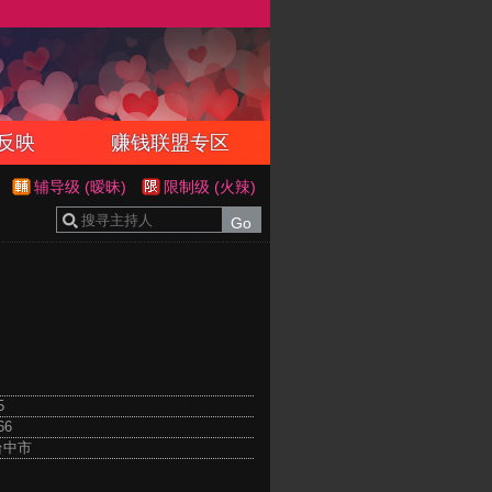
反映
赚钱联盟专区
辅导级 (暧昧)
限制级 (火辣)
5
66
台中市