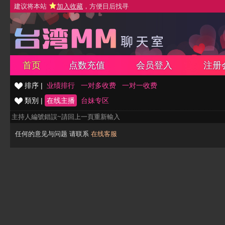
建议将本站
加入收藏
，方便日后找寻
首页
点数充值
会员登入
注册
排序 |
业绩排行
一对多收费
一对一收费
類別 |
在线主播
台妹专区
主持人編號錯誤~請回上一頁重新輸入
任何的意见与问题 请联系
在线客服