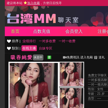
建议将本站
加入收藏
，方便日后找寻
首页
点数充值
会员登入
注册
排序 |
业绩排行
一对多收费
一对一收费
類別 |
在线主播
台妹专区
吸吞純愛
免費視訊
进入包厢
送礼
休息中
免费文字聊天 
一对多视讯聊天
一对一视讯聊天
性别 : 女性
年龄 : 21 岁
血型 : ----