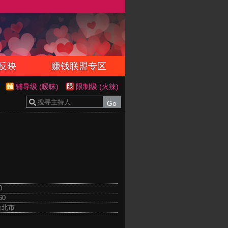
反映
赚钱联盟专区
辅导级 (暧昧)
限制级 (火辣)
0
60
台北市