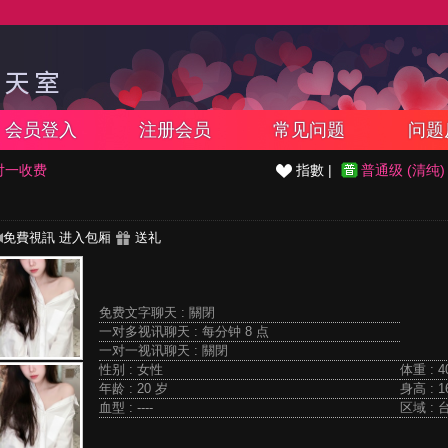
会员登入
注册会员
常见问题
问题
对一收费
指數 |
普通级 (清纯)
免費視訊
进入包厢
送礼
免费文字聊天 :
關閉
一对多视讯聊天 :
每分钟 8 点
一对一视讯聊天 :
關閉
性别 : 女性
体重 : 4
年龄 : 20 岁
身高 : 1
血型 : ----
区域 : 