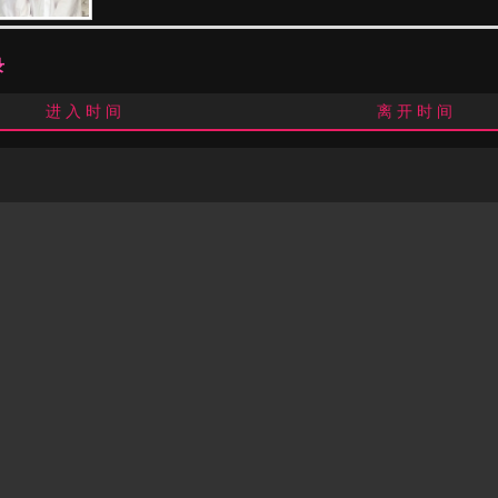
录
进 入 时 间
离 开 时 间