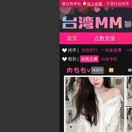
建议将本站
加入收藏
，方便日后找寻
首页
点数充值
排序 |
业绩排行
一对多收费
一
類別 |
在线主播
台妹专区
肉包包v
休息中